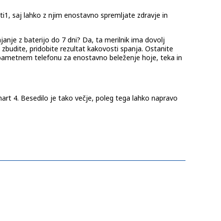
i1, saj lahko z njim enostavno spremljate zdravje in
janje z baterijo do 7 dni? Da, ta merilnik ima dovolj
e zbudite, pridobite rezultat kakovosti spanja. Ostanite
v pametnem telefonu za enostavno beleženje hoje, teka in
smart 4. Besedilo je tako večje, poleg tega lahko napravo
e svoje zdravje in dobro počutje.
m tudi meriti stopnjo napora med dejavnostmi.