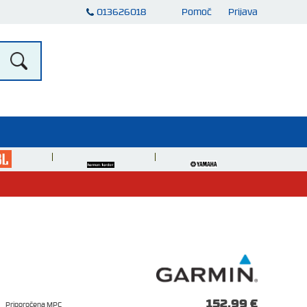
013626018
Pomoč
Prijava
152,99 €
Priporočena MPC