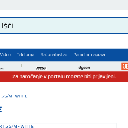
Video
Telefonija
Računalništvo
Pametne naprave
Za naročanje v portalu morate biti prijavljeni.
5 S/M - WHITE
E