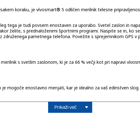
akem koraku, je vívosmart® 5 odličen merilnik telesne pripravljenost
 Poleg tega je tudi povsem enostaven za uporabo. Svetel zaslon in napa
 kakor želite, s prednaloženimi športnimi programi. Naspite se in, ko s
tila iz združenega pametnega telefona. Povežite s sprejemnikom GPS 
 merilnik s svetlim zaslonom, ki je za 66 % večji kot pri napravi vívo
h je mogoče enostavno menjati, kar je idealno za vaš edinstven slog.
Prikaži več
jo, ki zagotavlja napajanje do 7 dni v načinu pametne ure. Spremljajt
hko opozori, če je ta v času počitka previsok ali prenizek. Pomaga va