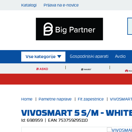
Katalogi
Prijava na e-novice
Gospodinjski aparati
Avdio
Vse kategorije
Home
|
Pametne naprave
|
Fit zapestnice
|
VIVOSMART 
VIVOSMART 5 S/M - WHIT
Id:
698959
| EAN:
753759295110