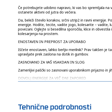
Če potrebujete udobno napravo, ki vas bo spremljala na vs
ostanete aktivni od jutra do večera.
Da, beleži število korakov, srčni utrip2 in ravni energije.
energije. Hodite, tecite, vadite jogo, kolesarite – vadite,
povezani. Oglejte si besedilna sporočila, klice in obves
kolesarjenja na prostem.
ENOSTAVEN IN PREPROST ZA UPORABO
Iščete enostaven, lahko berljiv merilnik? Prav takšen je ta
upravljate prek zaslona na dotik in gumbov.
ZASNOVANO ZA VAŠ VSAKDAN IN SLOG
Zamenljivi paščki so zasnovani uporabnikom prijazno in ji
DOVOLJ ENERGIJE ZA VEČ DNI ZAPORED
Zagotovite si neprekinjeno sliko o svojem zdravju z bateri
MERILNIK SRČNEGA UTRIPA NA ZAPESTJU
Merilnik neprekinjeno spremlja vaš srčni utrip2 in vas la
Tehnične podrobnosti
MERILNIK ENERGIJE BODY BATTERY™