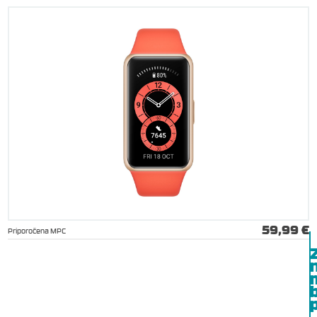
59,99 €
Priporočena MPC
b
p