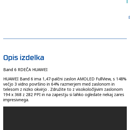
Opis izdelka
Band 6 RDEČA HUAWEI
HUAWEI Band 6 ima 1,47-palčni zaslon AMOLED FullView, s 148%
večjo 3 vidno površino in 64% razmerjem med zaslonom in
telesom z nizko okvirjo . Združite to z visokoločljivim zaslonom
194 x 368 z 282 PPI in na zapestju si lahko ogledate nekaj zares
impresivnega.