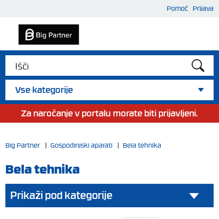
Pomoč
Prijava
Vse kategorije
Za naročanje v portalu morate biti prijavljeni.
Big Partner
|
Gospodinjski aparati
|
Bela tehnika
Bela tehnika
Prikaži pod kategorije