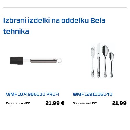
Izbrani izdelki na oddelku Bela
tehnika
WMF 1874986030 PROFI
WMF 1291556040
PLUS silikonski čopič za
ZWERGE 4-delni otroški se
21,99 €
21,99 
Priporočena MPC
Priporočena MPC
peko