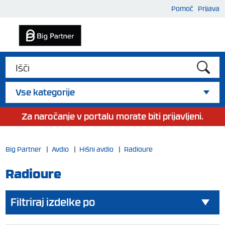
Pomoč
Prijava
Vse kategorije
Za naročanje v portalu morate biti prijavljeni.
Big Partner
|
Avdio
|
Hišni avdio
|
Radioure
Radioure
Filtriraj izdelke po