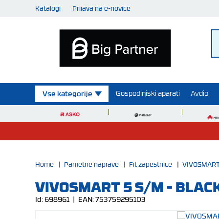
Katalogi
Prijava na e-novice
Gospodinjski aparati
Avdio
Vse kategorije
Home
|
Pametne naprave
|
Fit zapestnice
|
VIVOSMART 
VIVOSMART 5 S/M - BLAC
Id:
698961
| EAN:
753759295103