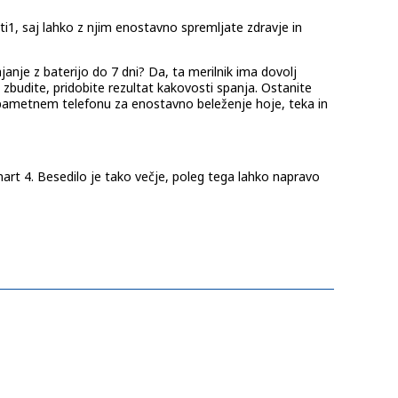
i1, saj lahko z njim enostavno spremljate zdravje in
janje z baterijo do 7 dni? Da, ta merilnik ima dovolj
e zbudite, pridobite rezultat kakovosti spanja. Ostanite
v pametnem telefonu za enostavno beleženje hoje, teka in
smart 4. Besedilo je tako večje, poleg tega lahko napravo
e svoje zdravje in dobro počutje.
m tudi meriti stopnjo napora med dejavnostmi.