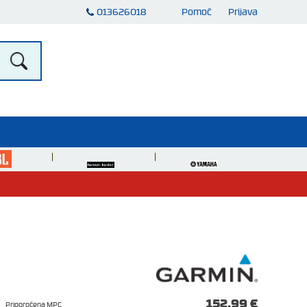
013626018
Pomoč
Prijava
152,99 €
Priporočena MPC