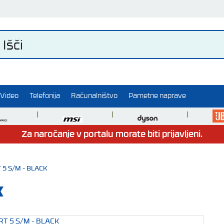
Video
Telefonija
Računalništvo
Pametne naprave
Za naročanje v portalu morate biti prijavljeni.
5 S/M - BLACK
K