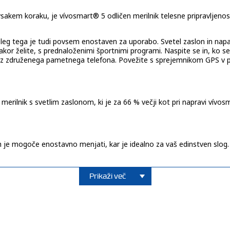
akem koraku, je vívosmart® 5 odličen merilnik telesne pripravljenost
 Poleg tega je tudi povsem enostaven za uporabo. Svetel zaslon in napa
 kakor želite, s prednaloženimi športnimi programi. Naspite se in, ko s
tila iz združenega pametnega telefona. Povežite s sprejemnikom GPS 
 merilnik s svetlim zaslonom, ki je za 66 % večji kot pri napravi vívo
h je mogoče enostavno menjati, kar je idealno za vaš edinstven slog.
Prikaži več
jo, ki zagotavlja napajanje do 7 dni v načinu pametne ure. Spremljajt
hko opozori, če je ta v času počitka previsok ali prenizek. Pomaga va