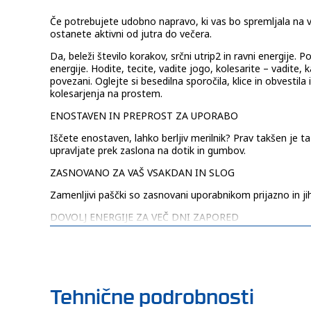
Če potrebujete udobno napravo, ki vas bo spremljala na vs
ostanete aktivni od jutra do večera.
Da, beleži število korakov, srčni utrip2 in ravni energije.
energije. Hodite, tecite, vadite jogo, kolesarite – vadite,
povezani. Oglejte si besedilna sporočila, klice in obves
kolesarjenja na prostem.
ENOSTAVEN IN PREPROST ZA UPORABO
Iščete enostaven, lahko berljiv merilnik? Prav takšen je ta
upravljate prek zaslona na dotik in gumbov.
ZASNOVANO ZA VAŠ VSAKDAN IN SLOG
Zamenljivi paščki so zasnovani uporabnikom prijazno in ji
DOVOLJ ENERGIJE ZA VEČ DNI ZAPORED
Zagotovite si neprekinjeno sliko o svojem zdravju z bateri
MERILNIK SRČNEGA UTRIPA NA ZAPESTJU
Merilnik neprekinjeno spremlja vaš srčni utrip2 in vas la
Tehnične podrobnosti
MERILNIK ENERGIJE BODY BATTERY™