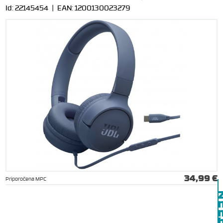
Id:
22145454
| EAN:
1200130023279
34,99 €
Priporočena MPC
b