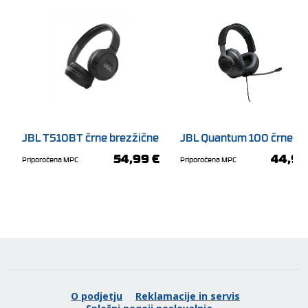
JBL T510BT črne brezžične
JBL Quantum 100 črne
naglavne slušalke
žične gaming slušalke
54,99 €
44,99
Priporočena MPC
Priporočena MPC
Do 57 ur predvajanja
Zmogljiva baterija omogoča do 57 ur neprekinjenega poslušanja.
Ko potrebujete hitro osvežitev baterije, vam 5-minutno
polnjenje prek USB-C kabla zagotovi do 3 dodatne ure
predvajanja.
O podjetju
Reklamacije in servis