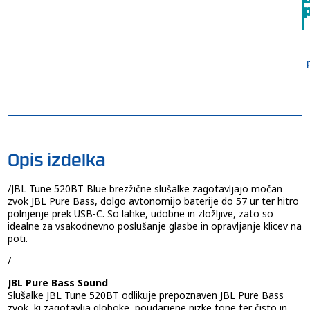
p
Opis izdelka
/JBL Tune 520BT Blue brezžične slušalke zagotavljajo močan
zvok JBL Pure Bass, dolgo avtonomijo baterije do 57 ur ter hitro
polnjenje prek USB-C. So lahke, udobne in zložljive, zato so
idealne za vsakodnevno poslušanje glasbe in opravljanje klicev na
poti.
/
JBL Pure Bass Sound
Slušalke JBL Tune 520BT odlikuje prepoznaven JBL Pure Bass
zvok, ki zagotavlja globoke, poudarjene nizke tone ter čisto in