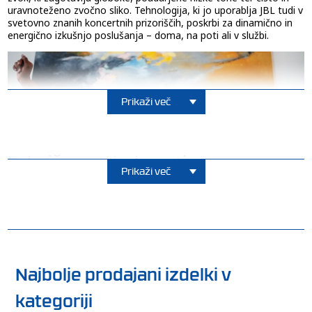
uravnoteženo zvočno sliko. Tehnologija, ki jo uporablja JBL tudi v
svetovno znanih koncertnih prizoriščih, poskrbi za dinamično in
energično izkušnjo poslušanja – doma, na poti ali v službi.
Prikaži več
Tehnične podrobnosti
Prikaži več
Brezžična povezava Bluetooth 5.3
Z napredno Bluetooth 5.3 tehnologijo omogočajo stabilno in
Najbolje prodajani izdelki v
hitro brezžično povezavo z vašim pametnim telefonom, tablico
ali prenosnikom. Uživajte v visokokakovostnem pretakanju zvoka
kategoriji
brez prekinitev in brez nadležnih kablov.