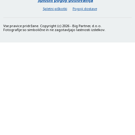
Splošni pogoji poslovalnja
Spletni piškotki
Pogoji dostave
Vse pravice pridržane. Copyright (c) 2026 - Big Partner, d.o.o.
Fotografije so simbolične in ne zagotavljajo lastnosti izdelkov.
Prostoročni klici in enostavno upravljanje
Vgrajen mikrofon omogoča jasne prostoročne klice, medtem ko
priročne tipke na slušalkah omogočajo enostavno upravljanje
glasbe, glasnosti in klicev – brez poseganja po telefonu.
Lahka, udobna in zložljiva zasnova
Ergonomska in lahka oblika z mehkimi ušesnimi blazinicami
zagotavlja udobje tudi pri dolgotrajni uporabi. Sklopljiv dizajn
omogoča enostavno shranjevanje in prenašanje, elegantna
modra barva pa doda sodoben in svež videz.
Tehničke specifikacije
Model:
JBL Tune 520BT