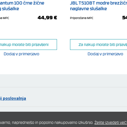
antum 100 črne žične
JBL T510BT modre brezžič
 slušalke
naglavne slušalke
44,99 €
5
na MPC
Priporočena MPC
nakup morate biti prijavljeni
Za nakup morate biti prijavl
Dodaj v primerjavo
Dodaj v primerjavo
40 ur in hitro polnjenje
, baterijo pa s priročnim kablom USB tipa C napolnite v samo 2 urah.
i poslovalnja
mo varno, naprednejšo in popolno nakupovalno izkušnjo.
Želite izvedeti več