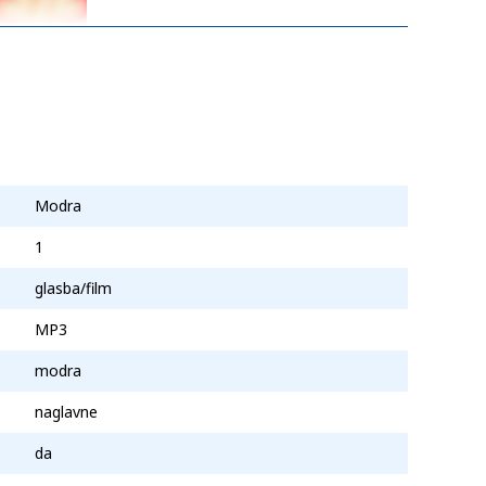
Modra
1
glasba/film
MP3
modra
naglavne
da