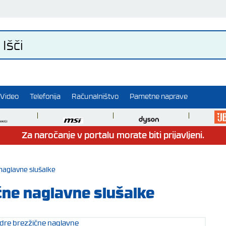
Video
Telefonija
Računalništvo
Pametne naprave
Za naročanje v portalu morate biti prijavljeni.
naglavne slušalke
ne naglavne slušalke