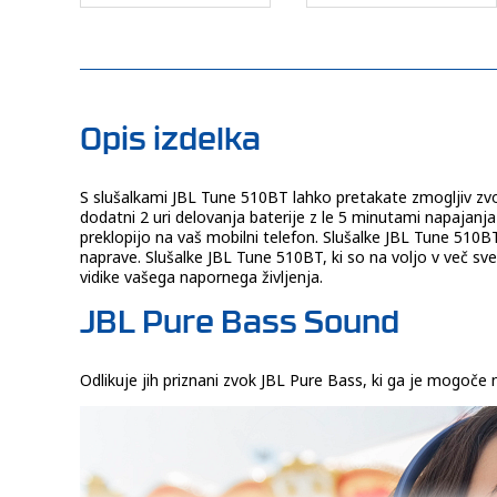
Opis izdelka
S slušalkami JBL Tune 510BT lahko pretakate zmogljiv zvok
dodatni 2 uri delovanja baterije z le 5 minutami napajan
preklopijo na vaš mobilni telefon. Slušalke JBL Tune 510
naprave. Slušalke JBL Tune 510BT, ki so na voljo v več sve
vidike vašega napornega življenja.
JBL Pure Bass Sound
Odlikuje jih priznani zvok JBL Pure Bass, ki ga je mogoče 