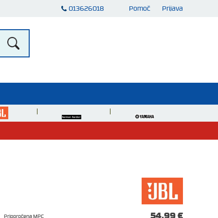
013626018
Pomoč
Prijava
54,99 €
Priporočena MPC