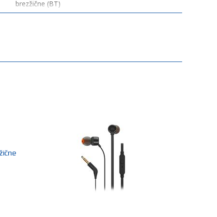
brezžične (BT)
20-20
ni podatka
ni podatka
ni podatka
ni podatka
za vsak dan
brezžična