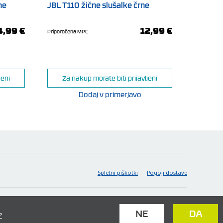
ne
JBL T110 žične slušalke črne
naglavna
da
4,99 €
12,99 €
Priporočena MPC
da
stereo
jeni
Za nakup morate biti prijavljeni
32
Dodaj v primerjavo
da
 S hitrim 5-minutnim polnjenjem lahko predvajate še 2 uri
Spletni piškotki
Pogoji dostave
NE
DA
?