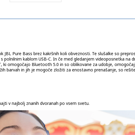
 JBL Pure Bass brez kakršnih koli obveznosti. Te slušalke so prepros
ja s polnilnim kablom USB-C. In če med gledanjem videoposnetka na d
BT, ki omogočajo Bluetooth 5.0 in so oblikovane za udobje, omogočaj
žih barvah in jih je mogoče zložiti za enostavno prenašanje, so rešit
najti v najbolj znanih dvoranah po vsem svetu.