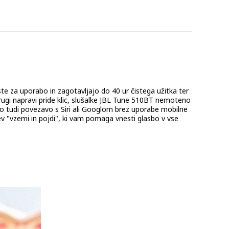
te za uporabo in zagotavljajo do 40 ur čistega užitka ter
rugi napravi pride klic, slušalke JBL Tune 510BT nemoteno
o tudi povezavo s Siri ali Googlom brez uporabe mobilne
ev "vzemi in pojdi", ki vam pomaga vnesti glasbo v vse