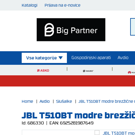
Katalogi
Prijava na e-novice
Gospodinjski aparati
Avdio
Vse kategorije
Home
|
Avdio
|
Slušalke
|
JBL T510BT modre brezžične 
JBL T510BT modre brezžič
Id:
686330
| EAN:
6925281987649