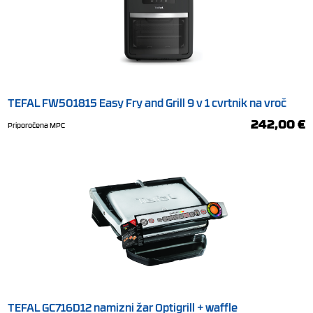
TEFAL FW501815 Easy Fry and Grill 9 v 1 cvrtnik na vroč
zrak + mini pečica
242,00 €
Priporočena MPC
TEFAL GC716D12 namizni žar Optigrill + waffle