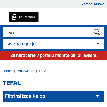
Pomoč
Prijava
Vse kategorije
Za naročanje v portalu morate biti prijavljeni.
Home
|
Proizvajalci
|
TEFAL
TEFAL
Filtriraj izdelke po