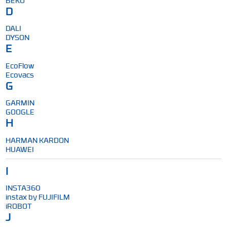
D
DALI
DYSON
E
EcoFlow
Ecovacs
G
GARMIN
GOOGLE
H
HARMAN KARDON
HUAWEI
I
INSTA360
instax by FUJIFILM
iROBOT
J