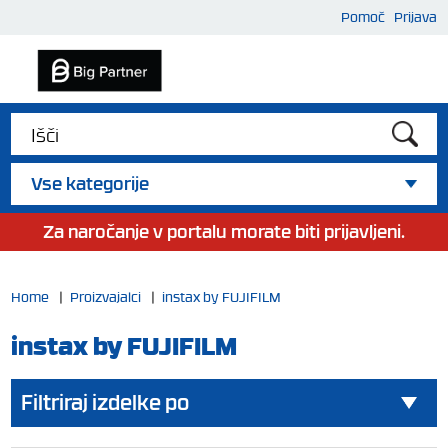
Pomoč
Prijava
Vse kategorije
Za naročanje v portalu morate biti prijavljeni.
Home
|
Proizvajalci
|
instax by FUJIFILM
instax by FUJIFILM
Filtriraj izdelke po