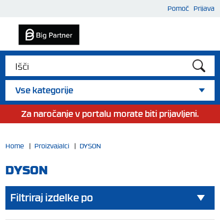
Pomoč
Prijava
Vse kategorije
Za naročanje v portalu morate biti prijavljeni.
Home
|
Proizvajalci
|
DYSON
DYSON
Filtriraj izdelke po