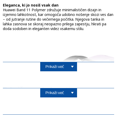
Eleganca, ki jo nosiš vsak dan
Huawei Band 11 Polymer združuje minimalističen dizajn in
izjemno lahkotnost, kar omogoča udobno nošenje skozi ves dan
– od jutranje rutine do večernega počitka. Njegova tanka in
lahka zasnova se skoraj neopazno prilega zapestju, hkrati pa
doda sodoben in eleganten videz vsakemu stilu.
Prikaži več
Tehnične podrobnosti
Prikaži več