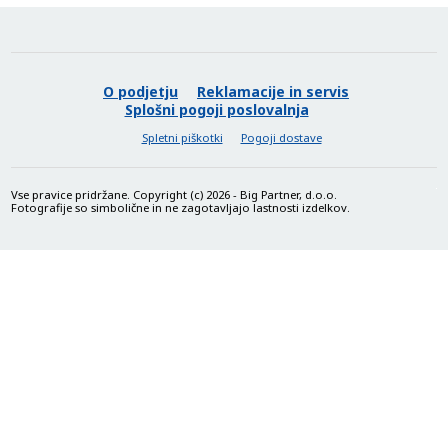
Pametno spremljanje zdravja 24/7
Huawei Band 11 skrbi za tvoje počutje z naprednimi funkcijami
za spremljanje zdravja. Natančno meri srčni utrip, nasičenost krvi
s kisikom (SpO2), raven stresa in kakovost spanja ter ti pomaga
O podjetju
Reklamacije in servis
bolje razumeti svoje telo in vsakodnevne navade.
Splošni pogoji poslovalnja
Spletni piškotki
Pogoji dostave
Vse pravice pridržane. Copyright (c) 2026 - Big Partner, d.o.o.
Fotografije so simbolične in ne zagotavljajo lastnosti izdelkov.
Gibanje, ki te spremlja
Ne glede na to, ali treniraš ali si preprosto aktiven čez dan, Band