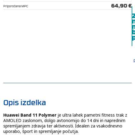
64,90 €
Priporočena MPC
b
p
Opis izdelka
Huawei Band 11 Polymer
je ultra lahek pametni fitness trak z
AMOLED zaslonom, dolgo avtonomijo do 14 dni in naprednim
spremljanjem zdravja ter aktivnosti. Idealen za vsakodnevno
uporabo, šport in spremljanje počutja.