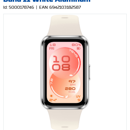
Id:
5000178746
| EAN:
6942103182587