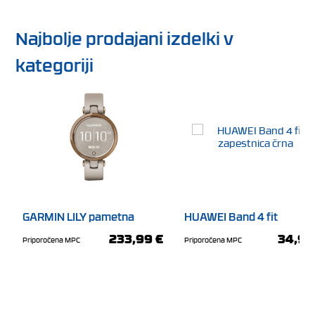
Najbolje prodajani izdelki v
kategoriji
Osupljiv AMOLED zaslon
Velik 1,62-palčni AMOLED zaslon prinaša živahne barve, visoko
kontrastnost in odlično berljivost v vseh svetlobnih pogojih. Vsak
pogled na zaslon je jasen, intuitiven in estetsko dovršen, z
možnostjo prilagoditve številnih številčnic po tvojem okusu.
GARMIN LILY pametna
HUAWEI Band 4 fit
športna ura rožnato zlata
zapestnica črna
233,99 €
34,99
Priporočena MPC
Priporočena MPC