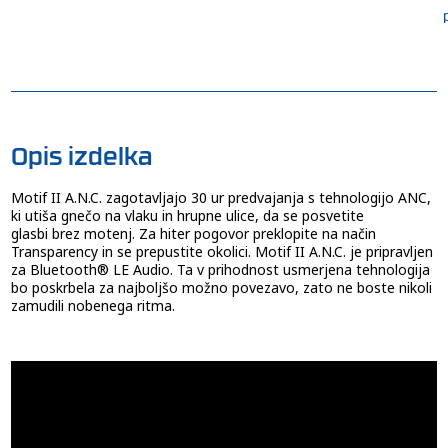
Opis izdelka
Motif II A.N.C. zagotavljajo 30 ur predvajanja s tehnologijo ANC,
ki utiša gnečo na vlaku in hrupne ulice, da se posvetite
glasbi brez motenj. Za hiter pogovor preklopite na način
Transparency in se prepustite okolici. Motif II A.N.C. je pripravljen
za Bluetooth® LE Audio. Ta v prihodnost usmerjena tehnologija
bo poskrbela za najboljšo možno povezavo, zato ne boste nikoli
zamudili nobenega ritma.