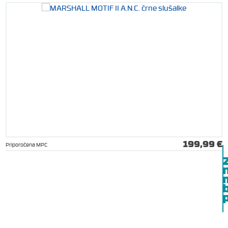
199,99 €
Priporočena MPC
b
p