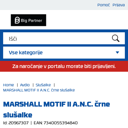
Pomoč
Prijava
Vse kategorije
Za naročanje v portalu morate biti prijavljeni.
Home
|
Avdio
|
Slušalke
|
MARSHALL MOTIF II A.N.C. črne slušalke
MARSHALL MOTIF II A.N.C. črne
slušalke
Id:
20967307
| EAN:
7340055394840