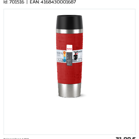
Id:
701516
| EAN:
4168430001687
31,00 €