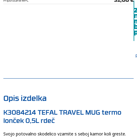
Priporočena MPC
b
p
Opis izdelka
K3084214 TEFAL TRAVEL MUG termo
lonček 0,5L rdeč
Svojo potovalno skodelico vzamite s seboj kamor koli greste.