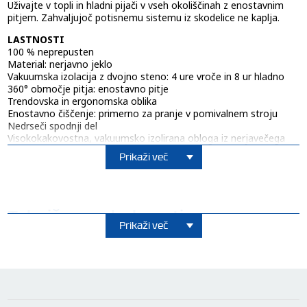
Uživajte v topli in hladni pijači v vseh okoliščinah z enostavnim
pitjem. Zahvaljujoč potisnemu sistemu iz skodelice ne kaplja.
LASTNOSTI
100 % neprepusten
Material: nerjavno jeklo
Vakuumska izolacija z dvojno steno: 4 ure vroče in 8 ur hladno
360° območje pitja: enostavno pitje
Trendovska in ergonomska oblika
Enostavno čiščenje: primerno za pranje v pomivalnem stroju
Nedrseči spodnji del
Visokokakovostna, vakuumsko izolirana obloga iz nerjavečega
jekla
Prikaži več
Primerno za vse običajne avtomobilske držale za pijačo
Tehnične podrobnosti
Prikaži več