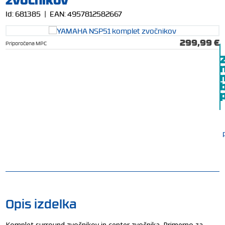
Id:
681385
| EAN:
4957812582667
299,99 €
Priporočena MPC
b
p
Opis izdelka
Komplet surround zvočnikov in center zvočnika. Primerno za