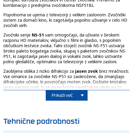
kombinacijo z prednjima zvočnikoma NSF51BL
Popolnoma se ujema z televizorji z velikim zaslonom. Zvočniški
sistem za domači kino, ki zagotavlja popolno uživanje v celo HD
zvočnih virih.
Zvočniki serije
NS-51
vam omogočajo, da uživate v širokem
razponu HD materialov, vključno s filmi in glasbo, s popolnim
občutkom lestvice zvoka. Talni stoječi zvočnik NS-F51 ustvarja
široko paleto bogatega zvoka, skupaj s paketom zvočnikov NS-
P51, ki zagotavlja jasen dialog in vokalni zvok, lahko ustvarite
polno gledališče, optimalno za televizorje z velikimi zasloni.
Zaobljena oblika z nizko difrakcijo za
jasen zvok
brez mračnosti.
Vse omarice za zvočnike NS-P51 so zaokrožene, da zmanjšajo
difrakcijske učinke, ki povzročajo moten zvok. Doživite kristalno
jasen naravni zvok, ki se ga ne boste naveličali ne glede na to,
kako dolgo poslušate.
Prikaži več
Sprednja maska ??in zaobljena oblika z
razkošnim,
nadstandardnim dizajnom
. Uživajte v razkošju s sprednjo
masko s poševnimi vogali in obliko, ki spominja na Yamahine
vodilne zvočnike. In z zvočniško omarico, ki je prav tako
Tehnične podrobnosti
zaobljene oblike, se bo enotnost dizajna čudovito prilegala
vašemu prostoru za domači kino.