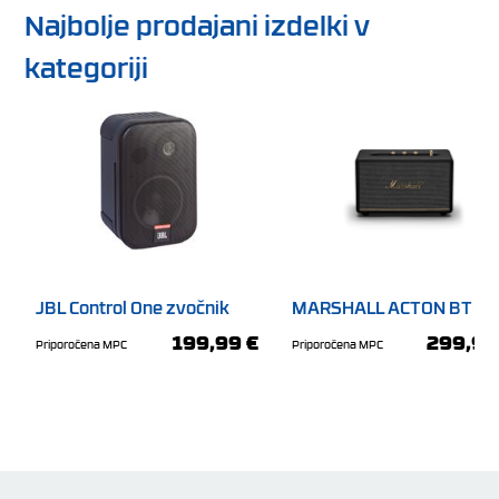
Najbolje prodajani izdelki v
kategoriji
JBL Control One zvočnik
MARSHALL ACTON BT III
črn zvočnik
199,99 €
299,99
Priporočena MPC
Priporočena MPC