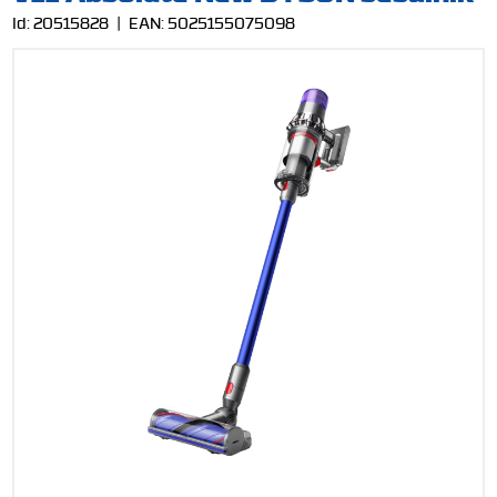
Id:
20515828
| EAN:
5025155075098