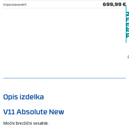
699,99 €
Priporočena MPC
b
p
Opis izdelka
V11 Absolute New
Močni brezžični sesalnik.