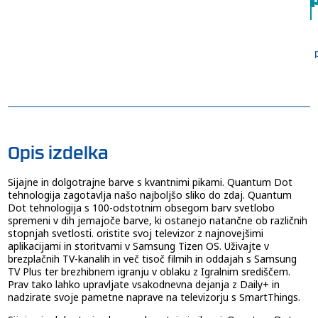
Opis izdelka
Sijajne in dolgotrajne barve s kvantnimi pikami. Quantum Dot
tehnologija zagotavlja našo najboljšo sliko do zdaj. Quantum
Dot tehnologija s 100-odstotnim obsegom barv svetlobo
spremeni v dih jemajoče barve, ki ostanejo natančne ob različnih
stopnjah svetlosti. oristite svoj televizor z najnovejšimi
aplikacijami in storitvami v Samsung Tizen OS. Uživajte v
brezplačnih TV-kanalih in več tisoč filmih in oddajah s Samsung
TV Plus ter brezhibnem igranju v oblaku z Igralnim središčem.
Prav tako lahko upravljate vsakodnevna dejanja z Daily+ in
nadzirate svoje pametne naprave na televizorju s SmartThings.