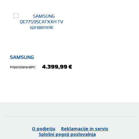
SAMSUNG
QE77S95CATXXH TV
4.399,99 €
Priporočena MPC
sprejemnik
O podjetju
Reklamacije in servis
Splošni pogoji poslovalnja