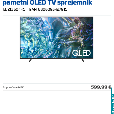
pametni QLED TV sprejemnik
Id:
21360441
| EAN:
8806095427911
599,99 €
Priporočena MPC
b
p