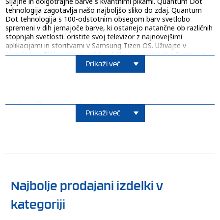
Sijajne in dolgotrajne barve s kvantnimi pikami. Quantum Dot
tehnologija zagotavlja našo najboljšo sliko do zdaj. Quantum
Dot tehnologija s 100-odstotnim obsegom barv svetlobo
spremeni v dih jemajoče barve, ki ostanejo natančne ob različnih
stopnjah svetlosti. oristite svoj televizor z najnovejšimi
aplikacijami in storitvami v Samsung Tizen OS. Uživajte v
brezplačnih TV-kanalih in več tisoč filmih in oddajah s Samsung
TV Plus ter brezhibnem igranju v oblaku z Igralnim središčem.
Prikaži več
Prav tako lahko upravljate vsakodnevna dejanja z Daily+ in
nadzirate svoje pametne naprave na televizorju s SmartThings.
Tehnične podrobnosti
Prikaži več
Najbolje prodajani izdelki v
kategoriji