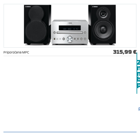
315,99 €
Priporočena MPC
b
p