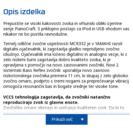
Opis izdelka
Prepustite se visoki kakovosti zvoka in vrhunski obliki izjemne
serije PianoCraft. S priklopno postajo za iPod in USB vhodom vas
nikakor ne bo pustila ravnodušne.
Temelj odlične zvočne uspešnosti MCR332 je v YAMAHI razvit
digitalni ojačevalnik, ki zagotavlja gladko neprisiljeno zvočno
izkušnjo. Ojačevalnik ima ločeno digitalno in analogno vezje, ki z
zelo nizkimi šumi zagotavlja dobro kvaliteto zvoka, ki je
opravljena s pomočjo na novo zasnovanimi zvočniki. Novi 2
sistemski Bass Reflex zvočnik uporablja novo zasnovo
nizkotonskega zvočnika premera 11 cm, ki skupaj z zelo globoko
zvočno omaro, podprto s tremi nogami za preprečevanje vibracij
omogoča resonančni bas in bogate srednje ter visoke tone.
VCCS tehnologija zagotavlja, da zvočniki natančno
reproducirajo zvok iz glavne enote.
Zvočniške omare vibrirajo in uničujejo kvaliteten zvok. Da bi to
odpravili se YAMAHA opira na svoje strokovno znanje pri izdelavi
glasbenih instrumentov, rezultat je nova struktura zvočne omare
Prikaži več
imenovana VCCS. Vsak delček komopzitnega materiala zvočniške
omare je strateško postavljen, kar zagotavlja odlično izolacijo