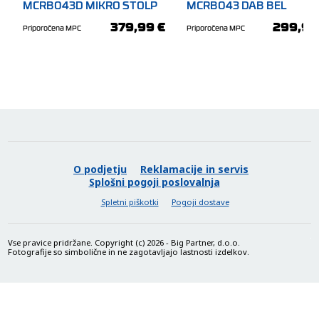
MCRB043D MIKRO STOLP
MCRB043 DAB BEL
BEŽ YAMAHA
YAMAHA
379,99 €
299,99
Priporočena MPC
Priporočena MPC
O podjetju
Reklamacije in servis
Splošni pogoji poslovalnja
Spletni piškotki
Pogoji dostave
Vse pravice pridržane. Copyright (c) 2026 - Big Partner, d.o.o.
Fotografije so simbolične in ne zagotavljajo lastnosti izdelkov.