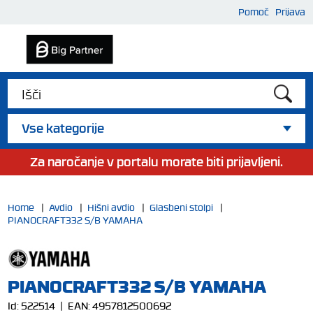
Pomoč
Prijava
Vse kategorije
Za naročanje v portalu morate biti prijavljeni.
Home
|
Avdio
|
Hišni avdio
|
Glasbeni stolpi
|
PIANOCRAFT332 S/B YAMAHA
PIANOCRAFT332 S/B YAMAHA
Id:
522514
| EAN:
4957812500692