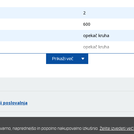
2
600
opekač kruha
opekač kruha
Prikaži več
600
i poslovalnja
mo varno, naprednejšo in popolno nakupovalno izkušnjo.
Želite izvedeti več