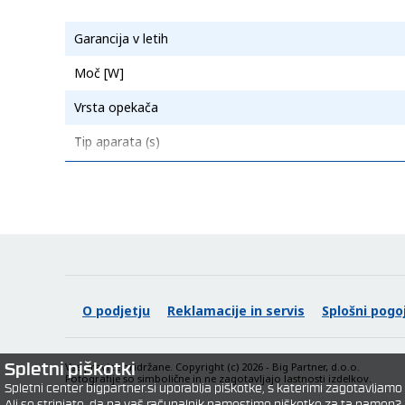
Garancija v letih
Moč [W]
Vrsta opekača
Tip aparata (s)
Moč (W)
O podjetju
Reklamacije in servis
Splošni pogoj
Spletni piškotki
Vse pravice pridržane. Copyright (c) 2026 - Big Partner, d.o.o.
Fotografije so simbolične in ne zagotavljajo lastnosti izdelkov.
Spletni center bigpartner.si uporablja piškotke, s katerimi zagotavlja
Ali se strinjate, da na vaš računalnik namestimo piškotke za ta namen?