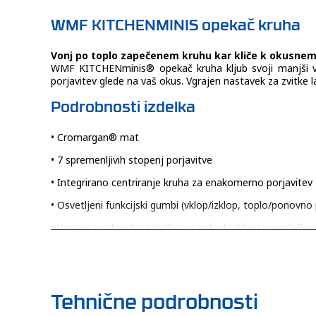
WMF KITCHENMINIS opekač kruha
Vonj po toplo zapečenem kruhu kar kliče k okusnemu 
WMF KITCHENminis® opekač kruha kljub svoji manjši veli
porjavitev glede na vaš okus. Vgrajen nastavek za zvitke l
Podrobnosti izdelka
• Cromargan® mat
• 7 spremenljivih stopenj porjavitve
• Integrirano centriranje kruha za enakomerno porjavitev
• Osvetljeni funkcijski gumbi (vklop/izklop, toplo/ponovno
• Vgrajen nastavek za zvitke, za peko kruhkov in rogljičko
• Odstranljiv pladenj za drobtine
• Samodejni varnostni izklop
• Moč: 600 W
Tehnične podrobnosti