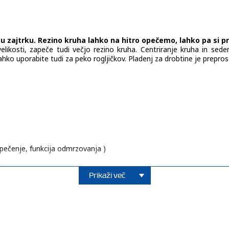
zajtrku. Rezino kruha lahko na hitro opečemo, lahko pa si pri
kosti, zapeče tudi večjo rezino kruha. Centriranje kruha in sedem
ahko uporabite tudi za peko rogljičkov. Pladenj za drobtine je preprost
 pečenje, funkcija odmrzovanja )
v
Prikaži več