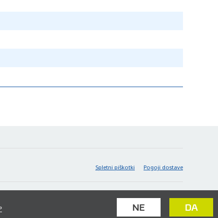
Spletni piškotki
Pogoji dostave
NE
DA
?