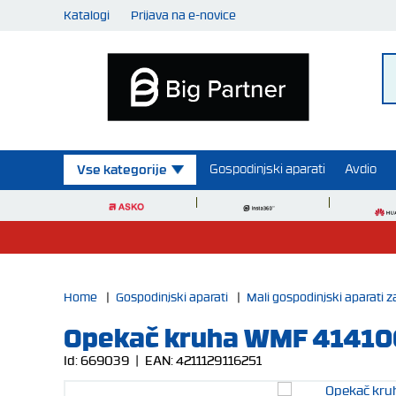
Katalogi
Prijava na e-novice
Gospodinjski aparati
Avdio
Vse kategorije
Home
|
Gospodinjski aparati
|
Mali gospodinjski aparati z
Opekač kruha WMF 414100
Id:
669039
| EAN:
4211129116251