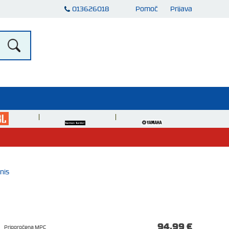
013626018
Pomoč
Prijava
nis
94,99 €
Priporočena MPC