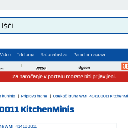
Video
Telefonija
Računalništvo
Pametne naprave
Za naročanje v portalu morate biti prijavljeni.
a kuhinjo
|
Priprava hrane
|
Opekač kruha WMF 414100011 KitchenMi
011 KitchenMinis