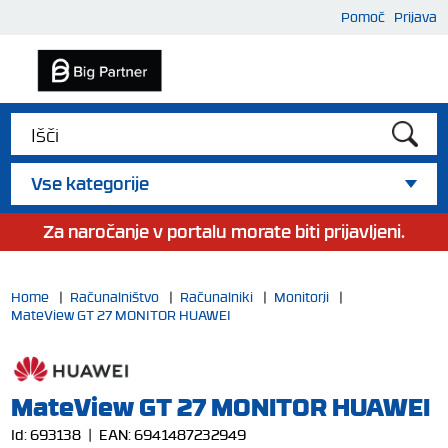
Pomoč
Prijava
Vse kategorije
Za naročanje v portalu morate biti prijavljeni.
Home
|
Računalništvo
|
Računalniki
|
Monitorji
|
MateView GT 27 MONITOR HUAWEI
MateView GT 27 MONITOR HUAWEI
Id:
693138
| EAN:
6941487232949