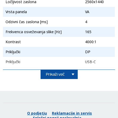
Ločljivost zaslona
2560x1440
Vrsta panela
VA
Odzivni čas zaslona [ms]
4
Frekvenca osveževanja slike [Hz]
165
Osvežujoče hitro
Kontrast
4000:1
Priključki
DP
Zaslon QHD 2560 x 1440 na HUAWEI MateView GT oživi slike tik
pred vašimi očmi. Vizualni posnetki tečejo nemoteno in gladko z
Priključki
USB-C
izredno nizko zakasnitvijo, hitrostjo osveževanja 165 Hz 3
Priključki
HDMI
Prikaži več
Ukrivljenost zaslona
1500R
Garancija v letih
2
Nastavljivo po višini
da
Vidni kot (H/V)
178°/178°
O podjetju
Reklamacije in servis
Splošni pogoji poslovalnja