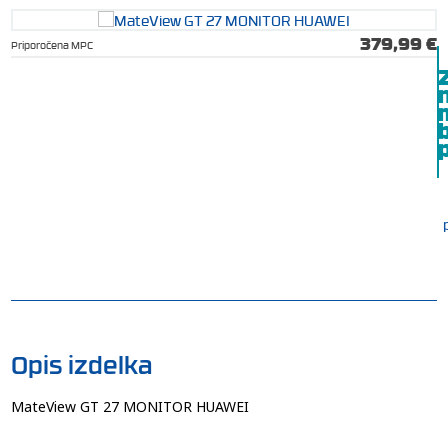
379,99 €
Priporočena MPC
b
p
Opis izdelka
MateView GT 27 MONITOR HUAWEI