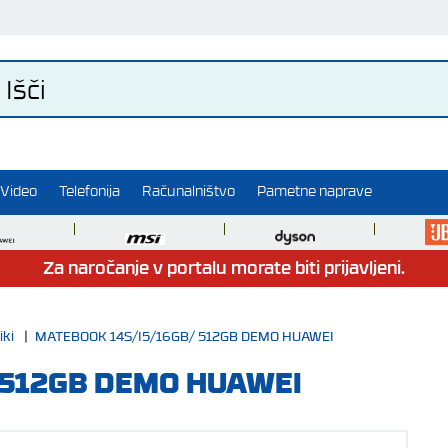
Video
Telefonija
Računalništvo
Pametne naprave
Za naročanje v portalu morate biti prijavljeni.
iki
|
MATEBOOK 14S/I5/16GB/ 512GB DEMO HUAWEI
 512GB DEMO HUAWEI