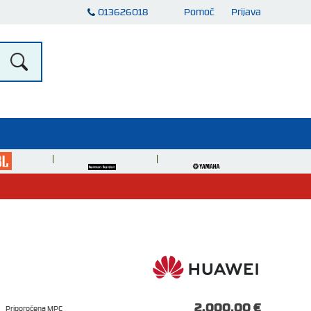
013626018
Pomoč
Prijava
2.000,00 €
Priporočena MPC