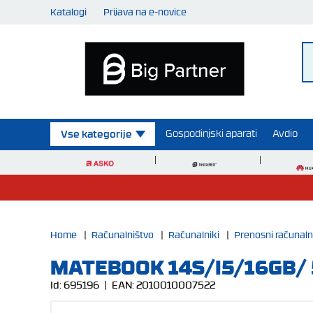
Katalogi
Prijava na e-novice
Gospodinjski aparati
Avdio
Vse kategorije
Home
|
Računalništvo
|
Računalniki
|
Prenosni računaln
MATEBOOK 14S/I5/16GB/
Id:
695196
| EAN:
2010010007522