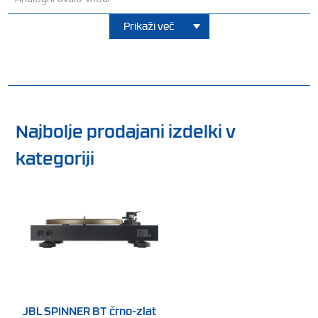
Višina [cm]
Prikaži več
Najbolje prodajani izdelki v
kategoriji
JBL SPINNER BT črno-zlat