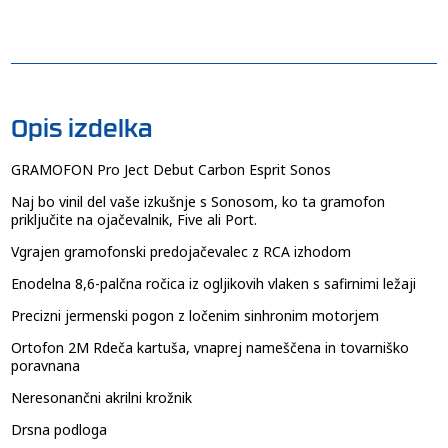
Opis izdelka
GRAMOFON Pro Ject Debut Carbon Esprit Sonos
Naj bo vinil del vaše izkušnje s Sonosom, ko ta gramofon
priključite na ojačevalnik, Five ali Port.
Vgrajen gramofonski predojačevalec z RCA izhodom
Enodelna 8,6-palčna ročica iz ogljikovih vlaken s safirnimi ležaji
Precizni jermenski pogon z ločenim sinhronim motorjem
Ortofon 2M Rdeča kartuša, vnaprej nameščena in tovarniško
poravnana
Neresonančni akrilni krožnik
Drsna podloga