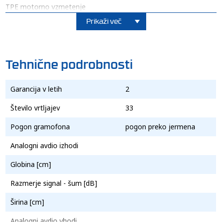
TPE motorno vzmetenje
Prikaži več
Tehnične podrobnosti
Garancija v letih
2
Število vrtljajev
33
Pogon gramofona
pogon preko jermena
Analogni avdio izhodi
Globina [cm]
Razmerje signal - šum [dB]
Širina [cm]
Analogni avdio vhodi