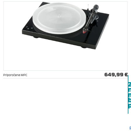
649,99 €
Priporočena MPC
b
p