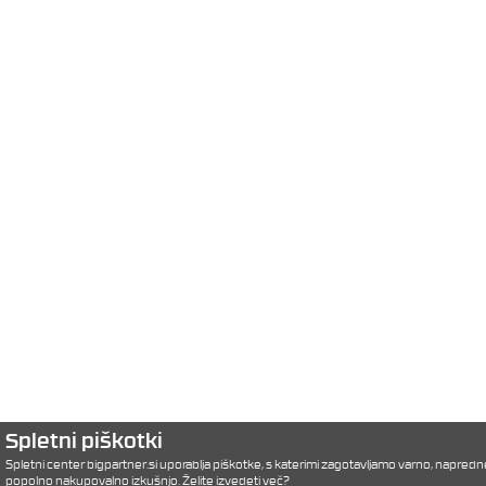
Spletni piškotki
Spletni center bigpartner.si uporablja piškotke, s katerimi zagotavljamo varno, napredn
popolno nakupovalno izkušnjo.
Želite izvedeti več?