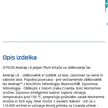
b
p
Opis izdelka
DYSON Airwrap i.d Jasper Plum krtača za oblikovanje las
Airwrap i.d. - oblikovalnik in sušilnik za lase, zasnovan za ravne in
valovite lase. Popolna povezava - prvi večnamenski oblikovalnik
las Airwrap™ z brezžično tehnologijo Bluetooth®. Dysonova
tehnologija - Oblikujte s tokom zraka Coanda, brez ekstremne
vročine. Dysonov inteligentni nadzor toplote ohranja
temperaturo pod 150 °C, preprečuje poškodbe zaradi ekstremne
vročine in ščiti sijaj. Hiter motor z visokim tlakom - vrti se s
110.000 vrt/min in ustvarja dovolj pritiska za Coanda učinek -