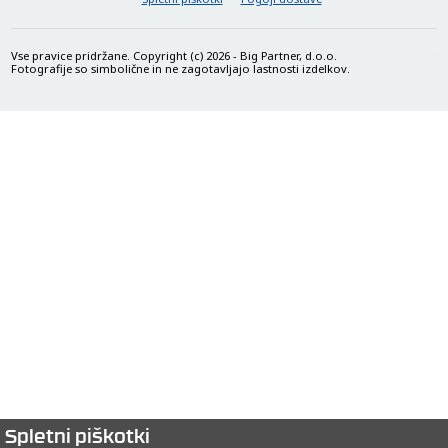
vlažne ali suhe lase. 6. Stožčasta cev – zasnovana za oblikovanje
bližje koreninam za boljšo definicijo kodrov. Torbica za
shranjevanje – večja torbica, ki ščiti in lepo shranjuje
Vse pravice pridržane. Copyright (c) 2026 - Big Partner, d.o.o.
večnamenski oblikovalnik las in vse njegove nastavke.
Fotografije so simbolične in ne zagotavljajo lastnosti izdelkov.
Spletni piškotki