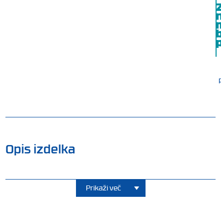
b
p
Opis izdelka
Prikaži več