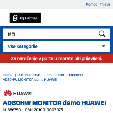
Pomoč
Prijava
Vse kategorije
Za naročanje v portalu morate biti prijavljeni.
Home
|
Računalništvo
|
Računalniki
|
Monitorji
|
AD80HW MONITOR demo HUAWEI
AD80HW MONITOR demo HUAWEI
Id:
686759
| EAN:
2010010003975