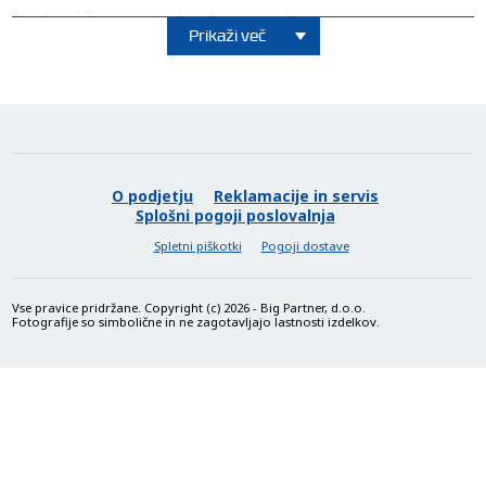
Tehnične podrobnosti
Prikaži več
O podjetju
Reklamacije in servis
Splošni pogoji poslovalnja
Spletni piškotki
Pogoji dostave
Vse pravice pridržane. Copyright (c) 2026 - Big Partner, d.o.o.
Fotografije so simbolične in ne zagotavljajo lastnosti izdelkov.