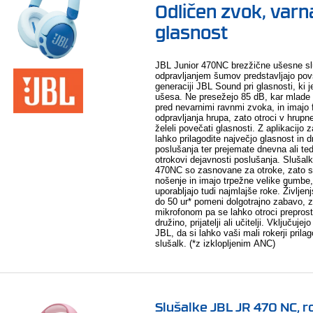
Odličen zvok, varn
glasnost
JBL Junior 470NC brezžične ušesne sl
odpravljanjem šumov predstavljajo po
generaciji JBL Sound pri glasnosti, ki 
ušesa. Ne presežejo 85 dB, kar mlade 
pred nevarnimi ravnmi zvoka, in imajo 
odpravljanja hrupa, zato otroci v hrup
želeli povečati glasnosti. Z aplikacijo 
lahko prilagodite največjo glasnost in 
poslušanja ter prejemate dnevna ali te
otrokovi dejavnosti poslušanja. Slušal
470NC so zasnovane za otroke, zato 
nošenje in imajo trpežne velike gumbe, 
uporabljajo tudi najmlajše roke. Življen
do 50 ur* pomeni dolgotrajno zabavo, 
mikrofonom pa se lahko otroci preprost
družino, prijatelji ali učitelji. Vključuj
JBL, da si lahko vaši mali rokerji prilag
slušalk. (*z izklopljenim ANC)
Slušalke JBL JR 470 NC, r