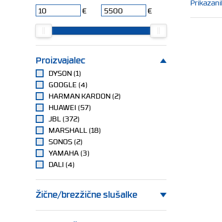
Prikazani
€
€
Proizvajalec
DYSON (1)
GOOGLE (4)
HARMAN KARDON (2)
HUAWEI (57)
JBL (372)
MARSHALL (18)
SONOS (2)
YAMAHA (3)
DALI (4)
Žične/brezžične slušalke