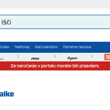
Video
Telefonija
Računalništvo
Pametne naprave
Za naročanje v portalu morate biti prijavljeni.
alke