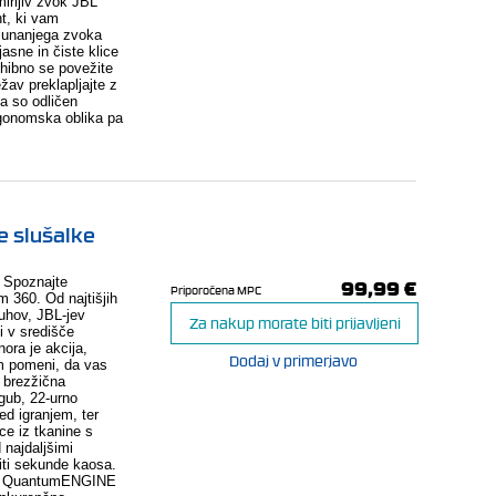
irljiv zvok JBL
t, ki vam
 zunanjega zvoka
jasne in čiste klice
hibno se povežite
žav preklapljajte z
a so odličen
rgonomska oblika pa
e slušalke
99,99 €
e? Spoznajte
Priporočena MPC
 360. Od najtišjih
ruhov, JBL-jev
Za nakup morate biti prijavljeni
 v središče
ora je akcija,
Dodaj v primerjavo
m pomeni, da vas
a brezžična
gub, 22-urno
med igranjem, ter
ce iz tkanine s
najdaljšimi
iti sekunde kaosa.
BL QuantumENGINE