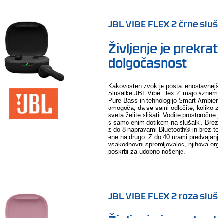
JBL VIBE FLEX 2 črne slu
Življenje je prekra
dolgočasnost
Kakovosten zvok je postal enostavnejši
Slušalke JBL Vibe Flex 2 imajo vznemi
Pure Bass in tehnologijo Smart Ambien
omogoča, da se sami odločite, koliko
sveta želite slišati. Vodite prostoročne 
s samo enim dotikom na slušalki. Brez
z do 8 napravami Bluetooth® in brez te
ene na drugo. Z do 40 urami predvajanj
vsakodnevni spremljevalec, njihova e
poskrbi za udobno nošenje.
JBL VIBE FLEX 2 roza slu