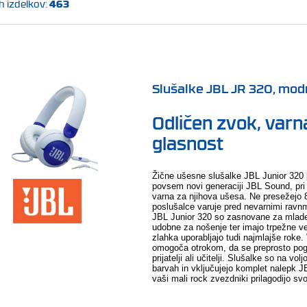
463
h izdelkov:
Slušalke JBL JR 320, mod
Odličen zvok, varn
glasnost
Žične ušesne slušalke JBL Junior 320 
povsem novi generaciji JBL Sound, pri g
varna za njihova ušesa. Ne presežejo 
poslušalce varuje pred nevarnimi ravn
JBL Junior 320 so zasnovane za mlade
udobne za nošenje ter imajo trpežne ve
zlahka uporabljajo tudi najmlajše roke.
omogoča otrokom, da se preprosto pogo
prijatelji ali učitelji. Slušalke so na vo
barvah in vključujejo komplet nalepk J
vaši mali rock zvezdniki prilagodijo sv