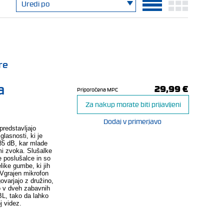
re
a
29,99 €
Priporočena MPC
Za nakup morate biti prijavljeni
Dodaj v primerjavo
predstavljajo
lasnosti, ki je
85 dB, kar mlade
mi zvoka. Slušalke
 poslušalce in so
like gumbe, ki jih
 Vgrajen mikrofon
varjajo z družino,
ljo v dveh zabavnih
BL, tako da lahko
oj videz.