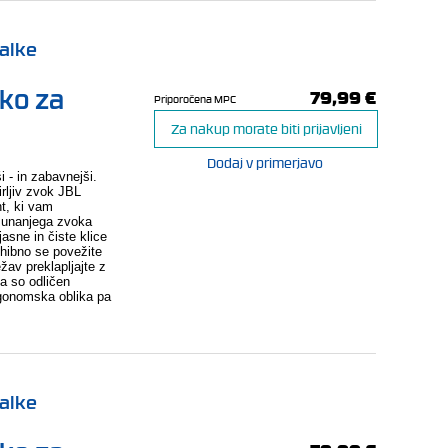
šalke
tko za
79,99 €
Priporočena MPC
Za nakup morate biti prijavljeni
Dodaj v primerjavo
 - in zabavnejši.
rljiv zvok JBL
t, ki vam
 zunanjega zvoka
jasne in čiste klice
hibno se povežite
žav preklapljajte z
a so odličen
rgonomska oblika pa
šalke