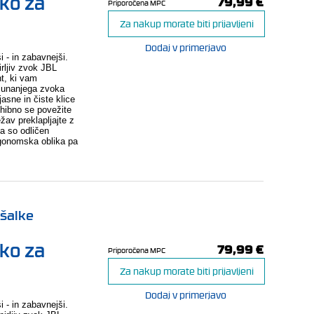
tko za
79,99 €
Priporočena MPC
Za nakup morate biti prijavljeni
Dodaj v primerjavo
 - in zabavnejši.
rljiv zvok JBL
t, ki vam
 zunanjega zvoka
jasne in čiste klice
hibno se povežite
žav preklapljajte z
a so odličen
rgonomska oblika pa
ušalke
tko za
79,99 €
Priporočena MPC
Za nakup morate biti prijavljeni
Dodaj v primerjavo
 - in zabavnejši.