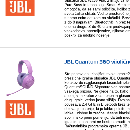
Slušalke JBL Wave Flex 2 imajo vznem
Pure Bass in tehnologijo Smart Ambien
omogoča, da se sami odločite, koliko
sveta želite slišati. Vodite prostoročne 
s samo enim dotikom na slušalki. Brez
z do 8 napravami Bluetooth® in brez te
ene na drugo. Z do 40 urami predvajanj
vsakodnevni spremljevalec, njihova e
poskrbi za udobno nošenje.
JBL Quantum 360 vijoličn
Ste pripravljeni izboljšati svoje igranj
brezžične igralne slušalke JBL Quantum
korakov do najglasnejših laserskih izb
QuantumSOUND Signature vas postavi
vsakega prizora. Ne glede na to, kako n
snemljiv mikrofon z usmerjenim glaso
drugi igralci vedno jasno slišijo. Dvojn
povezava 2,4 GHz in Bluetooth brez iz
delovanje baterije, ki jo lahko polnite 
lahke, udobne in zračne ušesne blazini
spominsko peno pomenijo, da tudi med 
igralnimi seansami ne boste zamudili n
Računalniška programska oprema J