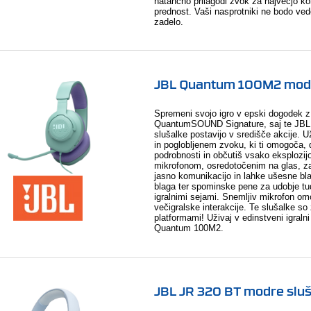
natančno prilagodi zvok za največjo k
prednost. Vaši nasprotniki ne bodo vedel
zadelo.
JBL Quantum 100M2 modr
Spremeni svojo igro v epski dogodek 
QuantumSOUND Signature, saj te JB
slušalke postavijo v središče akcije. 
in poglobljenem zvoku, ki ti omogoča, 
podrobnosti in občutiš vsako eksplozij
mikrofonom, osredotočenim na glas, za
jasno komunikacijo in lahke ušesne bla
blaga ter spominske pene za udobje tu
igralnimi sejami. Snemljiv mikrofon o
večigralske interakcije. Te slušalke so
platformami! Uživaj v edinstveni igralni
Quantum 100M2.
JBL JR 320 BT modre slu