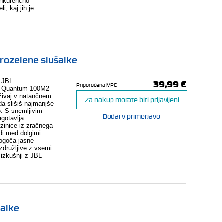
onkurenčno
i, kaj jih je
ozelene slušalke
39,99 €
z JBL
Priporočena MPC
L Quantum 100M2
Uživaj v natančnem
Za nakup morate biti prijavljeni
da slišiš najmanjše
o. S snemljivim
Dodaj v primerjavo
gotavlja
zinice iz zračnega
di med dolgimi
mogoča jasne
 združljive z vsemi
 izkušnji z JBL
šalke