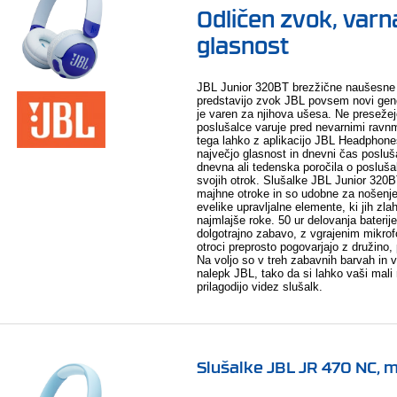
Odličen zvok, varn
glasnost
JBL Junior 320BT brezžične naušesne
predstavijo zvok JBL povsem novi gener
je varen za njihova ušesa. Ne preseže
poslušalce varuje pred nevarnimi ravn
tega lahko z aplikacijo JBL Headphones
največjo glasnost in dnevni čas posluša
dnevna ali tedenska poročila o posluš
svojih otrok. Slušalke JBL Junior 32
majhne otroke in so udobne za nošenje
evelike upravljalne elemente, ki jih zla
najmlajše roke. 50 ur delovanja bateri
dolgotrajno zabavo, z vgrajenim mikro
otroci preprosto pogovarjajo z družino, pri
Na voljo so v treh zabavnih barvah in 
nalepk JBL, tako da si lahko vaši mali
prilagodijo videz slušalk.
Slušalke JBL JR 470 NC, 