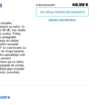
a
49,99 €
Priporočena MPC
Za nakup morate biti prijavljeni
Dodaj v primerjavo
 slušalke
aciji na način, ki
jo 85 dB, kar mlade
mi zvoka. Poleg
 prilagodite
nja ter dobite
alskih navadah
0BT so zasnovane za
 ter imajo trpežne
hka uporabljajo tudi
je pomeni
fonom pa se lahko
jatelji ali učitelji.
vključujejo komplet
 rock zvezdniki
modre