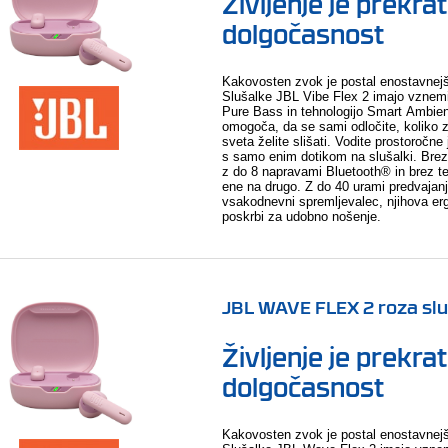
Življenje je prekra
dolgočasnost
Kakovosten zvok je postal enostavnejši
Slušalke JBL Vibe Flex 2 imajo vznemi
Pure Bass in tehnologijo Smart Ambien
omogoča, da se sami odločite, koliko
sveta želite slišati. Vodite prostoročne 
s samo enim dotikom na slušalki. Brez
z do 8 napravami Bluetooth® in brez te
ene na drugo. Z do 40 urami predvajanj
vsakodnevni spremljevalec, njihova e
poskrbi za udobno nošenje.
JBL WAVE FLEX 2 roza sl
Življenje je prekra
dolgočasnost
Kakovosten zvok je postal enostavnejši