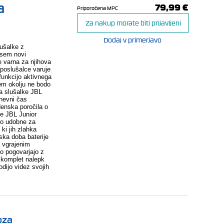
a
79,99 €
Priporočena MPC
Za nakup morate biti prijavljeni
Dodaj v primerjavo
ušalke z
vsem novi
je varna za njihova
poslušalce varuje
funkcijo aktivnega
nem okolju ne bodo
za slušalke JBL
dnevni čas
denska poročila o
ke JBL Junior
so udobne za
ki jih zlahka
jska doba baterije
z vgrajenim
o pogovarjajo z
ejo komplet nalepk
odijo videz svojih
oza