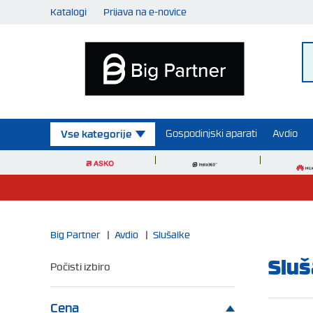
Katalogi
Prijava na e-novice
Gospodinjski aparati
Avdio
Vse kategorije
Big Partner
|
Avdio
|
Slušalke
Sluš
Počisti izbiro
Cena