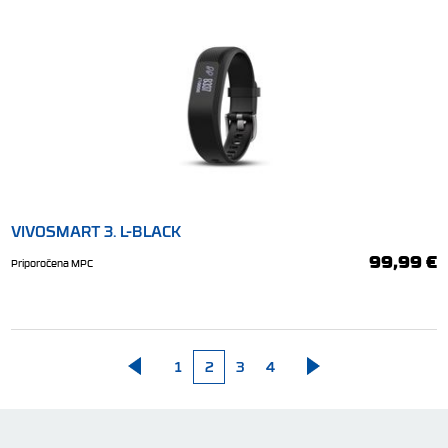
VIVOSMART 3. L-BLACK
99,99 €
Priporočena MPC
1
2
3
4