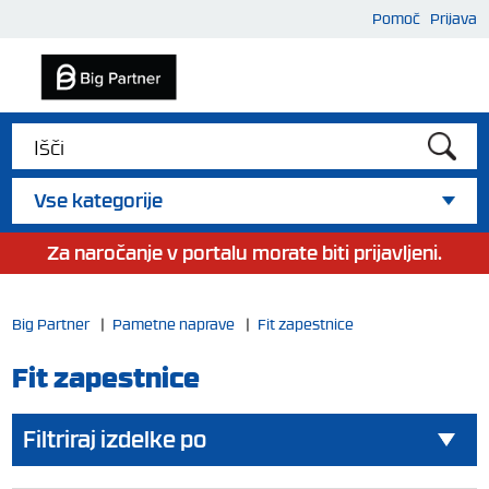
Pomoč
Prijava
Vse kategorije
Za naročanje v portalu morate biti prijavljeni.
Big Partner
|
Pametne naprave
|
Fit zapestnice
Fit zapestnice
Filtriraj izdelke po